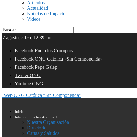
Artículos
Actualidad
Noticias de Impacto
Videos
Buscar
7 agosto, 2026, 12:39 am
Facebook Fuera los Corruptos
Facebook ONG Católica «Sin Componenda»
Facebook Pepe Galep
Twitter ONG
Youtube ONG
Web ONG Católica "Sin Componenda"
Inicio
Información Institucional
Nuestra Organización
Directorio
Cartas y Saludos