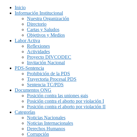
Inicio
Información Institucional
Nuestra Organización
Directorio
Cartas y Saludos
Objetivos y Medios
Labor Activa
Reflexiones
Actividades
Proyecto DIVCODEC
Invitación Nacional
PDS-Sentencia
Prohibición de la PDS
Trayectoria Procesal PDS
Sentencia TC/PDS
Documentos ONG
Posición contra las uniones gais
Posición contra el aborto por violación I
Posición contra el aborto por violación II
Categorías
Noticias Nacionales
Noticias Internacionales
Derechos Humanos
Corrupción