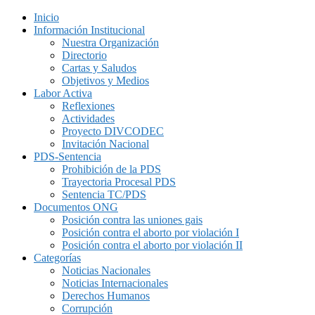
Inicio
Información Institucional
Nuestra Organización
Directorio
Cartas y Saludos
Objetivos y Medios
Labor Activa
Reflexiones
Actividades
Proyecto DIVCODEC
Invitación Nacional
PDS-Sentencia
Prohibición de la PDS
Trayectoria Procesal PDS
Sentencia TC/PDS
Documentos ONG
Posición contra las uniones gais
Posición contra el aborto por violación I
Posición contra el aborto por violación II
Categorías
Noticias Nacionales
Noticias Internacionales
Derechos Humanos
Corrupción