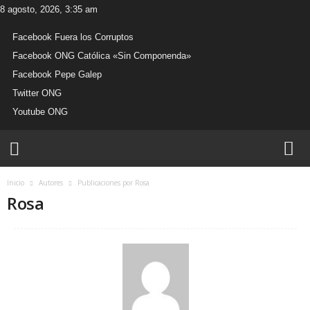
8 agosto, 2026, 3:35 am
Facebook Fuera los Corruptos
Facebook ONG Católica «Sin Componenda»
Facebook Pepe Galep
Twitter ONG
Youtube ONG
W
e
b
O
Inicio
Autores
Publicaciones por Rosa
N
Rosa
G
C
a
t
ó
l
i