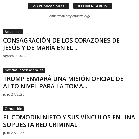
c
297 Publicaciones
0 COMENTARIOS
a
"
https://sincomponenda.org/
S
i
Actualidad
n
CONSAGRACIÓN DE LOS CORAZONES DE
C
o
JESÚS Y DE MARÍA EN EL...
m
agosto 7, 2026
p
o
Noticias Internacionales
n
TRUMP ENVIARÁ UNA MISIÓN OFICIAL DE
e
ALTO NIVEL PARA LA TOMA...
n
d
julio 27, 2026
a
"
Corrupción
EL COMODIN NIETO Y SUS VÍNCULOS EN UNA
SUPUESTA RED CRIMINAL
julio 27, 2026