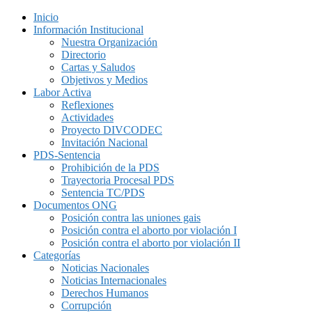
Inicio
Información Institucional
Nuestra Organización
Directorio
Cartas y Saludos
Objetivos y Medios
Labor Activa
Reflexiones
Actividades
Proyecto DIVCODEC
Invitación Nacional
PDS-Sentencia
Prohibición de la PDS
Trayectoria Procesal PDS
Sentencia TC/PDS
Documentos ONG
Posición contra las uniones gais
Posición contra el aborto por violación I
Posición contra el aborto por violación II
Categorías
Noticias Nacionales
Noticias Internacionales
Derechos Humanos
Corrupción