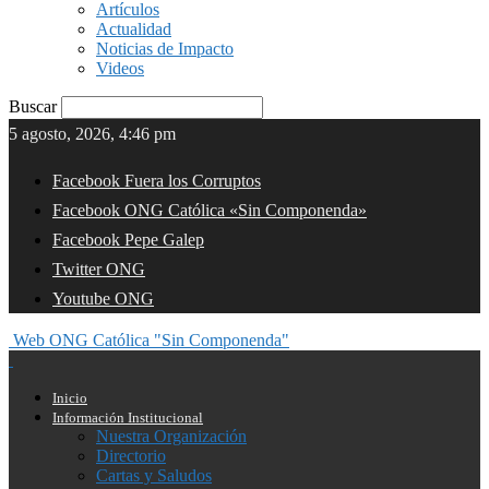
Artículos
Actualidad
Noticias de Impacto
Videos
Buscar
5 agosto, 2026, 4:46 pm
Facebook Fuera los Corruptos
Facebook ONG Católica «Sin Componenda»
Facebook Pepe Galep
Twitter ONG
Youtube ONG
Web ONG Católica "Sin Componenda"
Inicio
Información Institucional
Nuestra Organización
Directorio
Cartas y Saludos