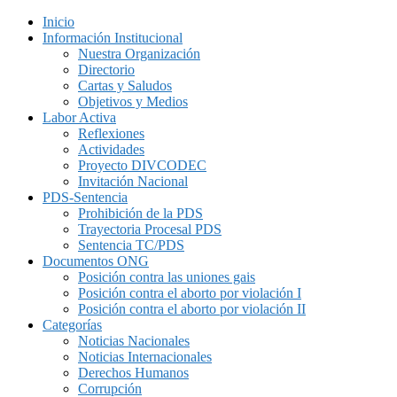
Inicio
Información Institucional
Nuestra Organización
Directorio
Cartas y Saludos
Objetivos y Medios
Labor Activa
Reflexiones
Actividades
Proyecto DIVCODEC
Invitación Nacional
PDS-Sentencia
Prohibición de la PDS
Trayectoria Procesal PDS
Sentencia TC/PDS
Documentos ONG
Posición contra las uniones gais
Posición contra el aborto por violación I
Posición contra el aborto por violación II
Categorías
Noticias Nacionales
Noticias Internacionales
Derechos Humanos
Corrupción