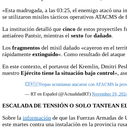
«Esta madrugada, a las 03:25, el enemigo atacó una ins
se utilizaron misiles tácticos operativos ATACMS de 
La institución detalló que
cinco
de estos proyectiles 
antiaéreo Pantsir, mientras el
sexto
fue
dañado
.
Los
fragmentos
del misil dañado «cayeron en el terri
rápidamente
extinguido
«. Como resultado del ataque 
En este contexto, el portavoz del Kremlin, Dmitri Pes
nuestro
Ejército tiene la situación bajo control
«, as
💥🇷🇺Tropas ucranianas atacaron con ATACMS la provi
— RT en Español (@ActualidadRT)
November 19, 202
ESCALADA DE TENSIÓN O SOLO TANTEAN E
Sobre la
información
de que las Fuerzas Armadas de U
este martes contra una instalación en la provincia rus