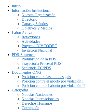
Inicio
Información Institucional
Nuestra Organización
Directorio
Cartas y Saludos
Objetivos y Medios
Labor Activa
Reflexiones
Actividades
Proyecto DIVCODEC
Invitación Nacional
PDS-Sentencia
Prohibición de la PDS
Trayectoria Procesal PDS
Sentencia TC/PDS
Documentos ONG
Posición contra las uniones gais
Posición contra el aborto por violación I
Posición contra el aborto por violación II
Categorías
Noticias Nacionales
Noticias Internacionales
Derechos Humanos
Corrupción