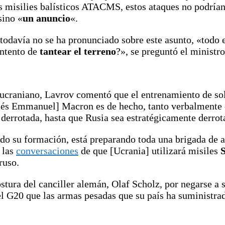
os misilies balísticos ATACMS, estos ataques no podrían
sino «
un anuncio
«.
 todavía no se ha pronunciado sobre este asunto, «todo
intento de
tantear el terreno
?», se preguntó el ministr
o ucraniano, Lavrov comentó que el entrenamiento de so
ancés Emmanuel] Macron es de hecho, tanto verbalmente
 derrotada, hasta que Rusia sea estratégicamente derrota
do su formación, está preparando toda una brigada de a
 las
conversaciones
de que [Ucrania] utilizará misiles
ruso.
ostura del canciller alemán, Olaf Scholz, por negarse a 
el G20 que las armas pesadas que su país ha suministra