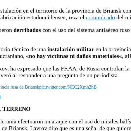
talación en el territorio de la provincia de Briansk co
fabricación estadounidense», reza el
comunicado
del mi
fueron
derribados
con el uso del sistema antiaéreo ruso
torio técnico de una
instalación militar
en la provinci
ucraniano, «
no hay víctimas ni daños materiales
«, af
kov, ha expresado que las FF.AA. de Rusia controlan la
everó al responder a una pregunta de un periodista.
ncia rusa de Briansk
pic.twitter.com/NEC2Xmh2hB
4
L TERRENO
crania efectuaron un ataque con el uso de misiles bal
a de Briansk, Lavrov dijo que es una señal de que quier