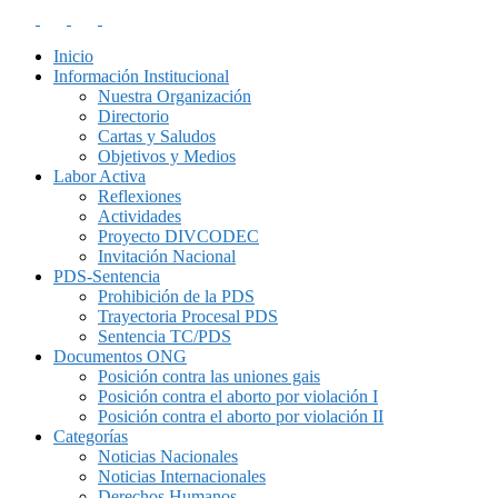
Inicio
Información Institucional
Nuestra Organización
Directorio
Cartas y Saludos
Objetivos y Medios
Labor Activa
Reflexiones
Actividades
Proyecto DIVCODEC
Invitación Nacional
PDS-Sentencia
Prohibición de la PDS
Trayectoria Procesal PDS
Sentencia TC/PDS
Documentos ONG
Posición contra las uniones gais
Posición contra el aborto por violación I
Posición contra el aborto por violación II
Categorías
Noticias Nacionales
Noticias Internacionales
Derechos Humanos