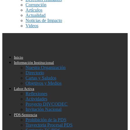
Corrupción
Artículos
Actualidad
Noticias de Impacto
Videos
Inicio
Información Institucional
Nuestra Organización
Directorio
Cartas y Saludos
Objetivos y Medios
Labor Activa
Reflexiones
Actividades
Proyecto DIVCODEC
Invitación Nacional
PDS-Sentencia
Prohibición de la PDS
Trayectoria Procesal PDS