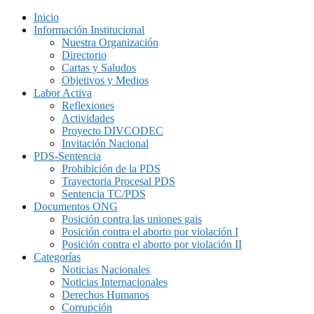
Inicio
Información Institucional
Nuestra Organización
Directorio
Cartas y Saludos
Objetivos y Medios
Labor Activa
Reflexiones
Actividades
Proyecto DIVCODEC
Invitación Nacional
PDS-Sentencia
Prohibición de la PDS
Trayectoria Procesal PDS
Sentencia TC/PDS
Documentos ONG
Posición contra las uniones gais
Posición contra el aborto por violación I
Posición contra el aborto por violación II
Categorías
Noticias Nacionales
Noticias Internacionales
Derechos Humanos
Corrupción