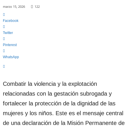
c
a
marzo 15, 2026
122
"
S
Facebook
i
n
Twitter
C
o
Pinterest
m
p
WhatsApp
o
n
e
n
Combatir la violencia y la explotación
d
a
relacionadas con la gestación subrogada y
"
fortalecer la protección de la dignidad de las
mujeres y los niños. Este es el mensaje central
de una declaración de la Misión Permanente de