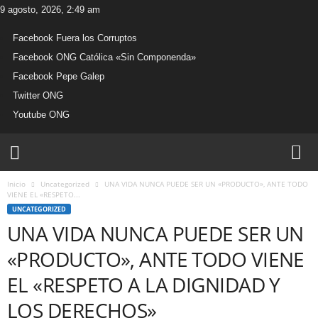
9 agosto, 2026, 2:49 am
Facebook Fuera los Corruptos
Facebook ONG Católica «Sin Componenda»
Facebook Pepe Galep
Twitter ONG
Youtube ONG
W
e
b
Inicio
Uncategorized
UNA VIDA NUNCA PUEDE SER UN «PRODUCTO», ANTE TODO
O
VIENE EL «RESPETO...
N
UNCATEGORIZED
G
UNA VIDA NUNCA PUEDE SER UN
C
a
«PRODUCTO», ANTE TODO VIENE
t
ó
EL «RESPETO A LA DIGNIDAD Y
l
LOS DERECHOS»
i