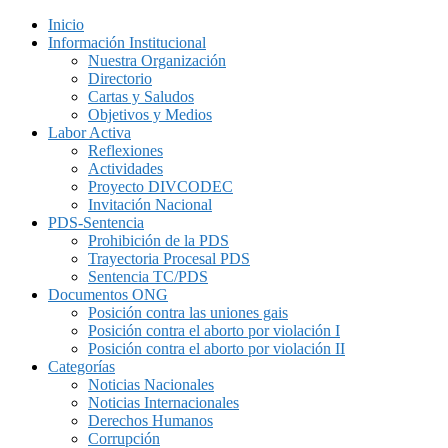
Inicio
Información Institucional
Nuestra Organización
Directorio
Cartas y Saludos
Objetivos y Medios
Labor Activa
Reflexiones
Actividades
Proyecto DIVCODEC
Invitación Nacional
PDS-Sentencia
Prohibición de la PDS
Trayectoria Procesal PDS
Sentencia TC/PDS
Documentos ONG
Posición contra las uniones gais
Posición contra el aborto por violación I
Posición contra el aborto por violación II
Categorías
Noticias Nacionales
Noticias Internacionales
Derechos Humanos
Corrupción