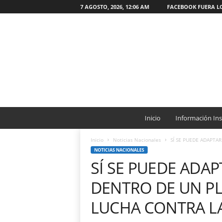
7 AGOSTO, 2026, 12:06 AM
FACEBOOK FUERA L
W
e
Inicio
Información Ins
b
O
Inicio
Noticias Nacionales
SÍ SE PUEDE ADAPTAR
N
NOTICIAS NACIONALES
G
SÍ SE PUEDE ADAP
C
a
DENTRO DE UN PL
t
ó
LUCHA CONTRA L
l
i