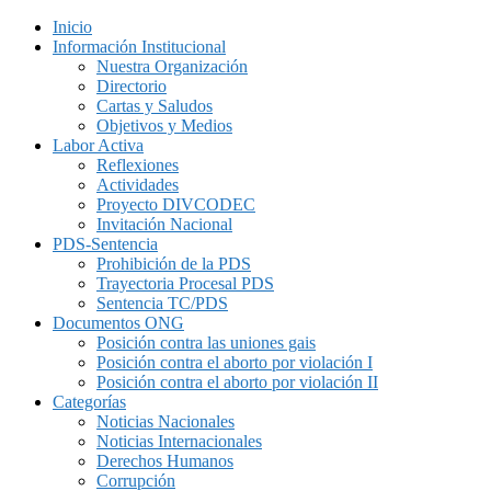
Inicio
Información Institucional
Nuestra Organización
Directorio
Cartas y Saludos
Objetivos y Medios
Labor Activa
Reflexiones
Actividades
Proyecto DIVCODEC
Invitación Nacional
PDS-Sentencia
Prohibición de la PDS
Trayectoria Procesal PDS
Sentencia TC/PDS
Documentos ONG
Posición contra las uniones gais
Posición contra el aborto por violación I
Posición contra el aborto por violación II
Categorías
Noticias Nacionales
Noticias Internacionales
Derechos Humanos
Corrupción