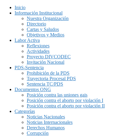
Inicio
Información Institucional
Nuestra Organización
Directorio
Cartas y Saludos
Objetivos y Medios
Labor Activa
Reflexiones
Actividades
Proyecto DIVCODEC
Invitación Nacional
PDS-Sentencia
Prohibición de la PDS
Trayectoria Procesal PDS
Sentencia TC/PDS
Documentos ONG
Posición contra las uniones gais
Posición contra el aborto por violación I
Posición contra el aborto por violación II
Categorías
Noticias Nacionales
Noticias Internacionales
Derechos Humanos
Corrupción