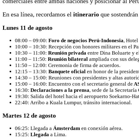
comerciales entre ambas naciones y posicionar al Perú
En esa línea, recordamos el
itinerario
que sostendrán 
Lunes 11 de agosto
08:00 – 09:00:
Foro de negocios
Perú-Indonesia
, Hotel
10:00 – 10:30: Recepción con honores militares en el Pa
10:30 – 11:00:
Reunión privada
entre Dina Boluarte y e
11:00 – 11:50:
Reunión bilateral
ampliada con sus dele
11:50 – 12:00: Ceremonia de firma de acuerdos.
12:15 – 13:30:
Banquete oficial
en honor de la president
14:30 – 15:00: Reuniones con presidentes y altas autori
15:00 – 16:00: Encuentro con el secretario general de
A
16:30:
Declaraciones a la prensa
, sede de la Secretarí
19:30: Salida del hotel hacia el aeropuerto Soekarno-Hat
22:40: Arribo a Kuala Lumpur, tránsito internacional.
Martes 12 de agosto
06:25: Llegada a
Ámsterdam
en conexión aérea.
15:25:
Llegada
a Lima.