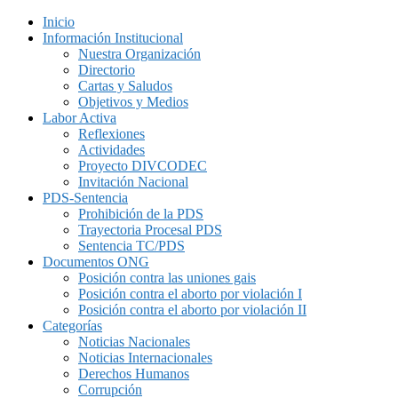
Inicio
Información Institucional
Nuestra Organización
Directorio
Cartas y Saludos
Objetivos y Medios
Labor Activa
Reflexiones
Actividades
Proyecto DIVCODEC
Invitación Nacional
PDS-Sentencia
Prohibición de la PDS
Trayectoria Procesal PDS
Sentencia TC/PDS
Documentos ONG
Posición contra las uniones gais
Posición contra el aborto por violación I
Posición contra el aborto por violación II
Categorías
Noticias Nacionales
Noticias Internacionales
Derechos Humanos
Corrupción