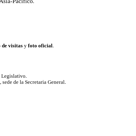
Asia-Pacífico.
o de visitas
y
foto oficial
.
 Legislativo.
, sede de la Secretaria General.