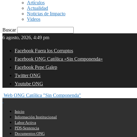
Artículos
Actualidad
Noticias de Impacto
Videos
Buscar
6 agosto, 2026, 4:49 pm
Facebook Fuera los Corruptos
Facebook ONG Católica «Sin Componenda»
Facebook Pepe Galep
Twitter ONG
Youtube ONG
Web ONG Católica "Sin Componenda"
Inicio
Información Institucional
Labor Activa
PDS-Sentencia
Documentos ONG