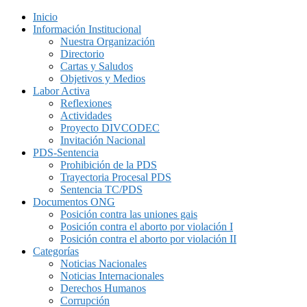
Inicio
Información Institucional
Nuestra Organización
Directorio
Cartas y Saludos
Objetivos y Medios
Labor Activa
Reflexiones
Actividades
Proyecto DIVCODEC
Invitación Nacional
PDS-Sentencia
Prohibición de la PDS
Trayectoria Procesal PDS
Sentencia TC/PDS
Documentos ONG
Posición contra las uniones gais
Posición contra el aborto por violación I
Posición contra el aborto por violación II
Categorías
Noticias Nacionales
Noticias Internacionales
Derechos Humanos
Corrupción