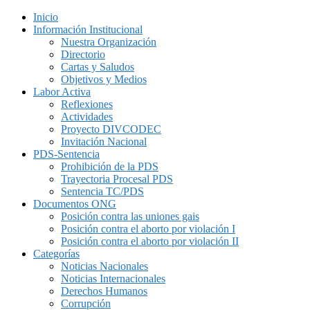
Inicio
Información Institucional
Nuestra Organización
Directorio
Cartas y Saludos
Objetivos y Medios
Labor Activa
Reflexiones
Actividades
Proyecto DIVCODEC
Invitación Nacional
PDS-Sentencia
Prohibición de la PDS
Trayectoria Procesal PDS
Sentencia TC/PDS
Documentos ONG
Posición contra las uniones gais
Posición contra el aborto por violación I
Posición contra el aborto por violación II
Categorías
Noticias Nacionales
Noticias Internacionales
Derechos Humanos
Corrupción