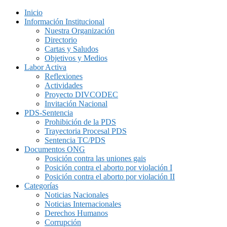
Inicio
Información Institucional
Nuestra Organización
Directorio
Cartas y Saludos
Objetivos y Medios
Labor Activa
Reflexiones
Actividades
Proyecto DIVCODEC
Invitación Nacional
PDS-Sentencia
Prohibición de la PDS
Trayectoria Procesal PDS
Sentencia TC/PDS
Documentos ONG
Posición contra las uniones gais
Posición contra el aborto por violación I
Posición contra el aborto por violación II
Categorías
Noticias Nacionales
Noticias Internacionales
Derechos Humanos
Corrupción