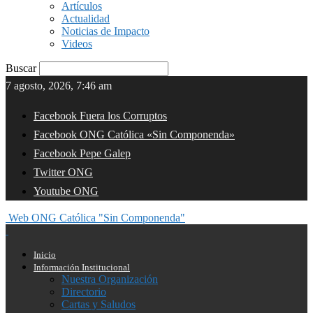
Artículos
Actualidad
Noticias de Impacto
Videos
Buscar
7 agosto, 2026, 7:46 am
Facebook Fuera los Corruptos
Facebook ONG Católica «Sin Componenda»
Facebook Pepe Galep
Twitter ONG
Youtube ONG
Web ONG Católica "Sin Componenda"
Inicio
Información Institucional
Nuestra Organización
Directorio
Cartas y Saludos