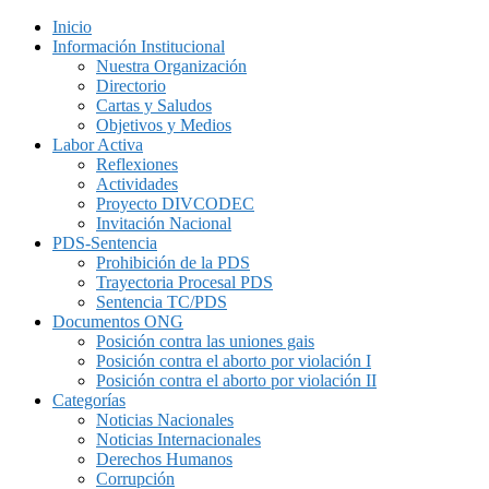
Inicio
Información Institucional
Nuestra Organización
Directorio
Cartas y Saludos
Objetivos y Medios
Labor Activa
Reflexiones
Actividades
Proyecto DIVCODEC
Invitación Nacional
PDS-Sentencia
Prohibición de la PDS
Trayectoria Procesal PDS
Sentencia TC/PDS
Documentos ONG
Posición contra las uniones gais
Posición contra el aborto por violación I
Posición contra el aborto por violación II
Categorías
Noticias Nacionales
Noticias Internacionales
Derechos Humanos
Corrupción