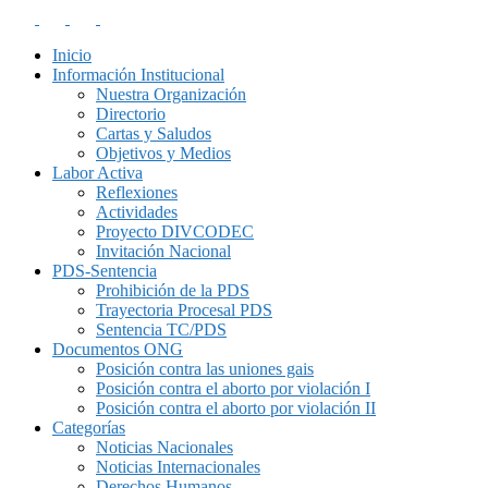
Inicio
Información Institucional
Nuestra Organización
Directorio
Cartas y Saludos
Objetivos y Medios
Labor Activa
Reflexiones
Actividades
Proyecto DIVCODEC
Invitación Nacional
PDS-Sentencia
Prohibición de la PDS
Trayectoria Procesal PDS
Sentencia TC/PDS
Documentos ONG
Posición contra las uniones gais
Posición contra el aborto por violación I
Posición contra el aborto por violación II
Categorías
Noticias Nacionales
Noticias Internacionales
Derechos Humanos