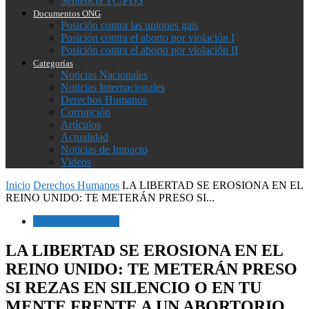
Sentencia TC/PDS
Documentos ONG
Posición contra las uniones gais
Posición contra el aborto por violación I
Posición contra el aborto por violación II
Categorías
Noticias Nacionales
Noticias Internacionales
Derechos Humanos
Corrupción
Artículos
Actualidad
Noticias de Impacto
Videos
Inicio
Derechos Humanos
LA LIBERTAD SE EROSIONA EN EL
REINO UNIDO: TE METERÁN PRESO SI...
Derechos Humanos
LA LIBERTAD SE EROSIONA EN EL
REINO UNIDO: TE METERÁN PRESO
SI REZAS EN SILENCIO O EN TU
MENTE FRENTE A UN ABORTORIO