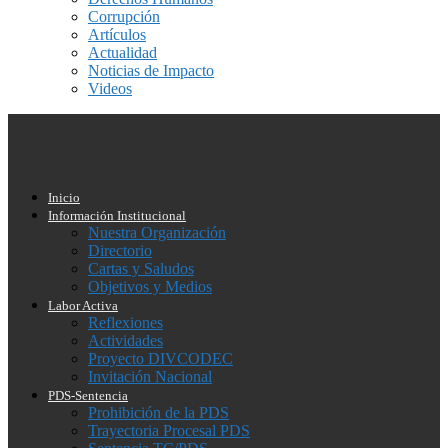
Corrupción
Artículos
Actualidad
Noticias de Impacto
Videos
Inicio
Información Institucional
Nuestra Organización
Directorio
Cartas y Saludos
Objetivos y Medios
Labor Activa
Reflexiones
Actividades
Proyecto DIVCODEC
Invitación Nacional
PDS-Sentencia
Prohibición de la PDS
Trayectoria Procesal PDS