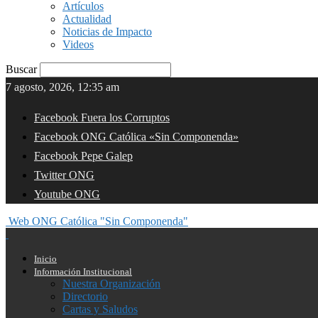
Artículos
Actualidad
Noticias de Impacto
Videos
Buscar
7 agosto, 2026, 12:35 am
Facebook Fuera los Corruptos
Facebook ONG Católica «Sin Componenda»
Facebook Pepe Galep
Twitter ONG
Youtube ONG
Web ONG Católica "Sin Componenda"
Inicio
Información Institucional
Nuestra Organización
Directorio
Cartas y Saludos