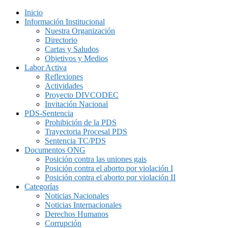
Inicio
Información Institucional
Nuestra Organización
Directorio
Cartas y Saludos
Objetivos y Medios
Labor Activa
Reflexiones
Actividades
Proyecto DIVCODEC
Invitación Nacional
PDS-Sentencia
Prohibición de la PDS
Trayectoria Procesal PDS
Sentencia TC/PDS
Documentos ONG
Posición contra las uniones gais
Posición contra el aborto por violación I
Posición contra el aborto por violación II
Categorías
Noticias Nacionales
Noticias Internacionales
Derechos Humanos
Corrupción