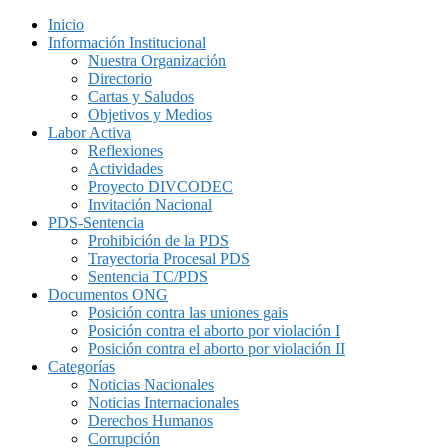
Inicio
Información Institucional
Nuestra Organización
Directorio
Cartas y Saludos
Objetivos y Medios
Labor Activa
Reflexiones
Actividades
Proyecto DIVCODEC
Invitación Nacional
PDS-Sentencia
Prohibición de la PDS
Trayectoria Procesal PDS
Sentencia TC/PDS
Documentos ONG
Posición contra las uniones gais
Posición contra el aborto por violación I
Posición contra el aborto por violación II
Categorías
Noticias Nacionales
Noticias Internacionales
Derechos Humanos
Corrupción