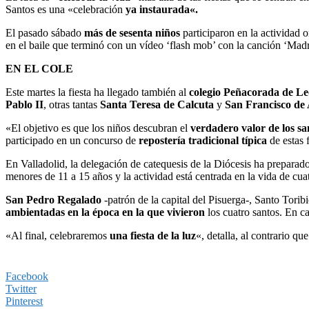
Santos es una «celebración
ya instaurada«.
El pasado sábado
más de sesenta niños
participaron en la actividad o
en el baile que terminó con un vídeo ‘flash mob’ con la canción ‘Mad
EN EL COLE
Este martes la fiesta ha llegado también al
colegio Peñacorada de Le
Pablo II
, otras tantas
Santa Teresa de Calcuta
y
San Francisco de 
«El objetivo es que los niños descubran el
verdadero valor de los sa
participado en un concurso de
repostería tradicional típica
de estas 
En Valladolid, la delegación de catequesis de la Diócesis ha prepara
menores de 11 a 15 años y la actividad está centrada en la vida de cuat
San Pedro Regalado
-patrón de la capital del Pisuerga-, Santo Tor
ambientadas en la época en la que vivieron
los cuatro santos. En ca
«Al final, celebraremos
una fiesta de la luz
«, detalla, al contrario q
Facebook
Twitter
Pinterest