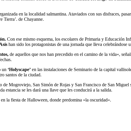
rganizada en la localidad salmantina. Ataviados con sus disfraces, pasa
re Tierra’. de Chayanne.
ón.
Con ese mismo esquema, los escolares de Primaria y Educación Infant
Asís
han sido los protagonistas de una jornada que lleva celebrándose u
ntos,
de aquellos que nos han precedido en el camino de la vida«, señal
fechas.
do un
‘Holyscape’
en las instalaciones de Seminario de la capital vallisol
ro santos de la ciudad.
ibio de Mogroviejo, San Simón de Rojas y San Francisco de San Miguel s
da estancia se les dará una llave que les conducirá a la salida.
ue en la fiesta de Halloween, donde predomina »la oscuridad«.