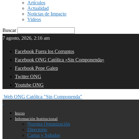
Artículos
Actualidad
Noticias de Impacto
Videos
Buscar
7 agosto, 2026, 2:16 am
Facebook Fuera los Corruptos
Facebook ONG Católica «Sin Componenda»
Facebook Pepe Galep
Twitter ONG
Youtube ONG
Web ONG Católica "Sin Componenda"
Inicio
Información Institucional
Nuestra Organización
Directorio
Cartas y Saludos