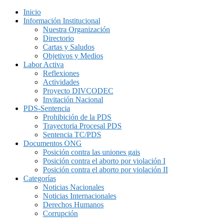
Inicio
Información Institucional
Nuestra Organización
Directorio
Cartas y Saludos
Objetivos y Medios
Labor Activa
Reflexiones
Actividades
Proyecto DIVCODEC
Invitación Nacional
PDS-Sentencia
Prohibición de la PDS
Trayectoria Procesal PDS
Sentencia TC/PDS
Documentos ONG
Posición contra las uniones gais
Posición contra el aborto por violación I
Posición contra el aborto por violación II
Categorías
Noticias Nacionales
Noticias Internacionales
Derechos Humanos
Corrupción