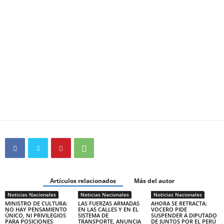
Artículos relacionados
Más del autor
Noticias Nacionales
Noticias Nacionales
Noticias Nacionales
MINISTRO DE CULTURA:
LAS FUERZAS ARMADAS
AHORA SE RETRACTA:
NO HAY PENSAMIENTO
EN LAS CALLES Y EN EL
VOCERO PIDE
ÚNICO, NI PRIVILEGIOS
SISTEMA DE
SUSPENDER A DIPUTADO
PARA POSICIONES
TRANSPORTE, ANUNCIA
DE JUNTOS POR EL PERÚ