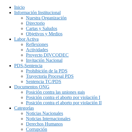
Inicio
Información Institucional
Nuestra Organización
Directorio
Cartas y Saludos
Objetivos y Medios
Labor Activa
Reflexiones
Actividades
Proyecto DIVCODEC
Invitación Nacional
PDS-Sentencia
Prohibición de la PDS
Trayectoria Procesal PDS
Sentencia TC/PDS
Documentos ONG
Posición contra las uniones gais
Posición contra el aborto por violación I
Posición contra el aborto por violación II
Categorías
Noticias Nacionales
Noticias Internacionales
Derechos Humanos
Corrupción