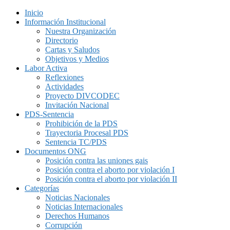
Inicio
Información Institucional
Nuestra Organización
Directorio
Cartas y Saludos
Objetivos y Medios
Labor Activa
Reflexiones
Actividades
Proyecto DIVCODEC
Invitación Nacional
PDS-Sentencia
Prohibición de la PDS
Trayectoria Procesal PDS
Sentencia TC/PDS
Documentos ONG
Posición contra las uniones gais
Posición contra el aborto por violación I
Posición contra el aborto por violación II
Categorías
Noticias Nacionales
Noticias Internacionales
Derechos Humanos
Corrupción