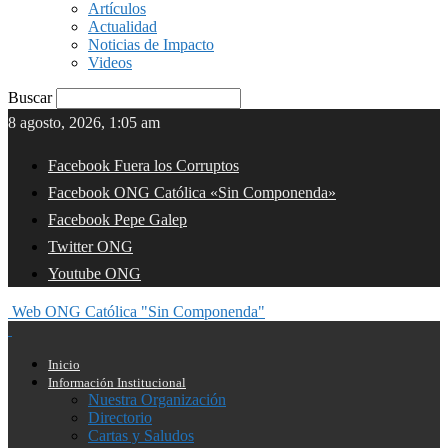
Artículos
Actualidad
Noticias de Impacto
Videos
Buscar
8 agosto, 2026, 1:05 am
Facebook Fuera los Corruptos
Facebook ONG Católica «Sin Componenda»
Facebook Pepe Galep
Twitter ONG
Youtube ONG
Web ONG Católica "Sin Componenda"
Inicio
Información Institucional
Nuestra Organización
Directorio
Cartas y Saludos