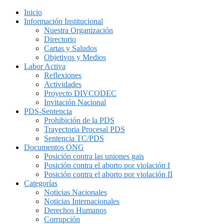
Inicio
Información Institucional
Nuestra Organización
Directorio
Cartas y Saludos
Objetivos y Medios
Labor Activa
Reflexiones
Actividades
Proyecto DIVCODEC
Invitación Nacional
PDS-Sentencia
Prohibición de la PDS
Trayectoria Procesal PDS
Sentencia TC/PDS
Documentos ONG
Posición contra las uniones gais
Posición contra el aborto por violación I
Posición contra el aborto por violación II
Categorías
Noticias Nacionales
Noticias Internacionales
Derechos Humanos
Corrupción