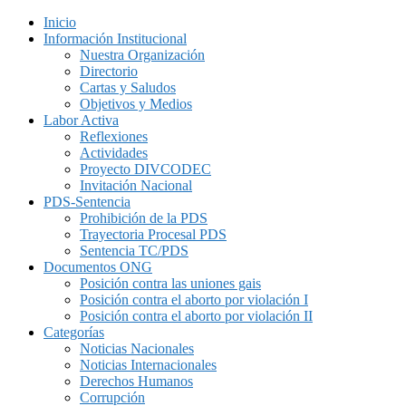
Inicio
Información Institucional
Nuestra Organización
Directorio
Cartas y Saludos
Objetivos y Medios
Labor Activa
Reflexiones
Actividades
Proyecto DIVCODEC
Invitación Nacional
PDS-Sentencia
Prohibición de la PDS
Trayectoria Procesal PDS
Sentencia TC/PDS
Documentos ONG
Posición contra las uniones gais
Posición contra el aborto por violación I
Posición contra el aborto por violación II
Categorías
Noticias Nacionales
Noticias Internacionales
Derechos Humanos
Corrupción