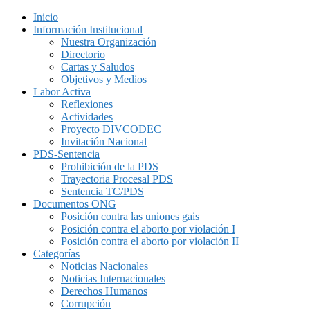
Inicio
Información Institucional
Nuestra Organización
Directorio
Cartas y Saludos
Objetivos y Medios
Labor Activa
Reflexiones
Actividades
Proyecto DIVCODEC
Invitación Nacional
PDS-Sentencia
Prohibición de la PDS
Trayectoria Procesal PDS
Sentencia TC/PDS
Documentos ONG
Posición contra las uniones gais
Posición contra el aborto por violación I
Posición contra el aborto por violación II
Categorías
Noticias Nacionales
Noticias Internacionales
Derechos Humanos
Corrupción