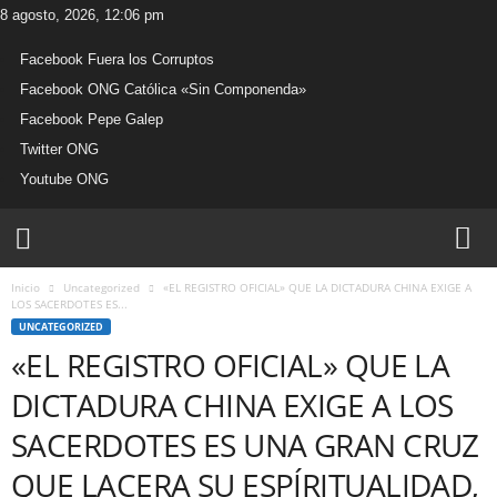
8 agosto, 2026, 12:06 pm
Facebook Fuera los Corruptos
Facebook ONG Católica «Sin Componenda»
Facebook Pepe Galep
Twitter ONG
Youtube ONG
W
e
b
Inicio
Uncategorized
«EL REGISTRO OFICIAL» QUE LA DICTADURA CHINA EXIGE A
O
LOS SACERDOTES ES...
N
UNCATEGORIZED
G
«EL REGISTRO OFICIAL» QUE LA
C
a
DICTADURA CHINA EXIGE A LOS
t
ó
SACERDOTES ES UNA GRAN CRUZ
l
QUE LACERA SU ESPÍRITUALIDAD,
i