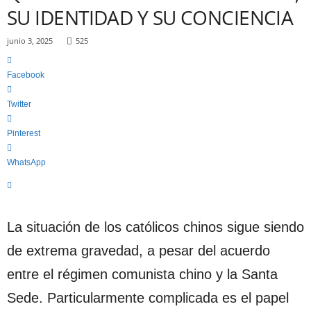
c
SU IDENTIDAD Y SU CONCIENCIA
a
"
junio 3, 2025
525
S
i
n
Facebook
C
o
Twitter
m
p
Pinterest
o
n
WhatsApp
e
n
d
a
La situación de los católicos chinos sigue siendo
"
de extrema gravedad, a pesar del acuerdo
entre el régimen comunista chino y la Santa
Sede. Particularmente complicada es el papel