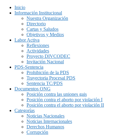
Inicio
Información Institucional
Nuestra Organización
Directorio
Cartas y Saludos
Objetivos y Medios
Labor Activa
Reflexiones
Actividades
Proyecto DIVCODEC
Invitación Nacional
PDS-Sentencia
Prohibición de la PDS
Trayectoria Procesal PDS
Sentencia TC/PDS
Documentos ONG
Posición contra las uniones gais
Posición contra el aborto por violación I
Posición contra el aborto por violación II
Categorías
Noticias Nacionales
Noticias Internacionales
Derechos Humanos
Corrupción