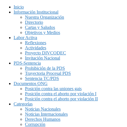
Inicio
Información Institucional
Nuestra Organización
Directorio
Cartas y Saludos
Objetivos y Medios
Labor Activa
Reflexiones
Actividades
Proyecto DIVCODEC
Invitación Nacional
PDS-Sentencia
Prohibición de la PDS
Trayectoria Procesal PDS
Sentencia TC/PDS
Documentos ONG
Posición contra las uniones gais
Posición contra el aborto por violación I
Posición contra el aborto por violación II
Categorías
Noticias Nacionales
Noticias Internacionales
Derechos Humanos
Corrupción