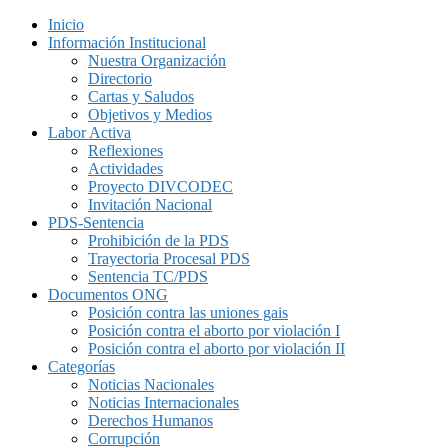
Inicio
Información Institucional
Nuestra Organización
Directorio
Cartas y Saludos
Objetivos y Medios
Labor Activa
Reflexiones
Actividades
Proyecto DIVCODEC
Invitación Nacional
PDS-Sentencia
Prohibición de la PDS
Trayectoria Procesal PDS
Sentencia TC/PDS
Documentos ONG
Posición contra las uniones gais
Posición contra el aborto por violación I
Posición contra el aborto por violación II
Categorías
Noticias Nacionales
Noticias Internacionales
Derechos Humanos
Corrupción