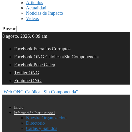
Artículos
Actualidad
Noticias de Impacto
Videos
Buscar
8 agosto, 2026, 6:09 am
Facebook Fuera los Corruptos
Facebook ONG Católica «Sin Componenda»
Facebook Pepe Galep
Twitter ONG
Youtube ONG
Web ONG Católica "Sin Componenda"
Inicio
Información Institucional
Nuestra Organización
Directorio
Cartas y Saludos