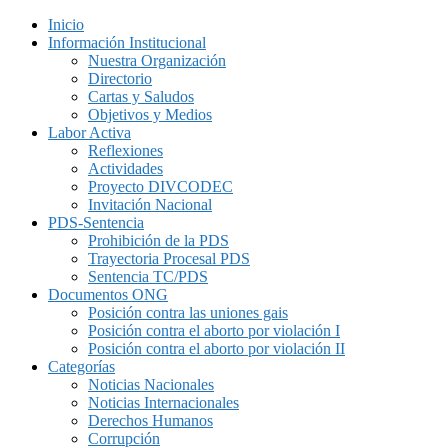
Inicio
Información Institucional
Nuestra Organización
Directorio
Cartas y Saludos
Objetivos y Medios
Labor Activa
Reflexiones
Actividades
Proyecto DIVCODEC
Invitación Nacional
PDS-Sentencia
Prohibición de la PDS
Trayectoria Procesal PDS
Sentencia TC/PDS
Documentos ONG
Posición contra las uniones gais
Posición contra el aborto por violación I
Posición contra el aborto por violación II
Categorías
Noticias Nacionales
Noticias Internacionales
Derechos Humanos
Corrupción