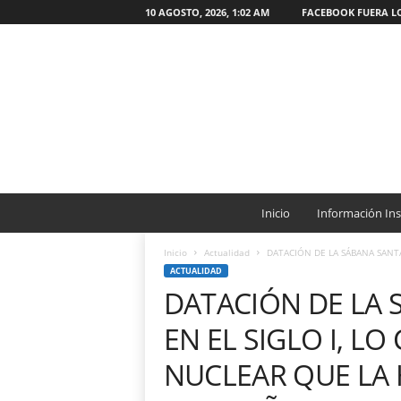
10 AGOSTO, 2026, 1:02 AM
FACEBOOK FUERA L
W
e
Inicio
Información Ins
b
O
Inicio
Actualidad
DATACIÓN DE LA SÁBANA SANTA S
N
ACTUALIDAD
G
DATACIÓN DE LA 
C
a
EN EL SIGLO I, L
t
ó
NUCLEAR QUE LA
l
i