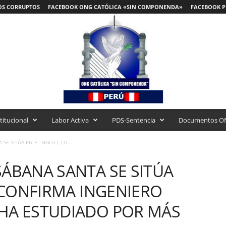
OS CORRUPTOS
FACEBOOK ONG CATÓLICA «SIN COMPONENDA»
FACEBOOK P
titucional
Labor Activa
PDS-Sentencia
Documentos O
E SITÚA EN EL SIGLO I, LO...
SÁBANA SANTA SE SITÚA
O CONFIRMA INGENIERO
 HA ESTUDIADO POR MÁS