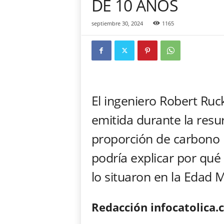
DE 10 AÑOS
c
a
septiembre 30, 2024
1165
"
S
i
n
C
o
m
El ingeniero Robert Ruc
p
o
emitida durante la resu
n
proporción de carbono 1
e
n
podría explicar por qué
d
a
lo situaron en la Edad 
"
Redacción infocatolica