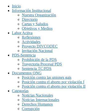
Inicio
Información Institucional
Nuestra Organización
Directorio
Cartas y Saludos
Objetivos y Medios
Labor Activa
Reflexiones
Actividades
Proyecto DIVCODEC
Invitación Nacional
PDS-Sentencia
Prohibición de la PDS
Trayectoria Procesal PDS
Sentencia TC/PDS
Documentos ONG
Posición contra las uniones gais
Posición contra el aborto por violación I
Posición contra el aborto por violación II
Categorías
Noticias Nacionales
Noticias Internacionales
Derechos Humanos
Corrupción