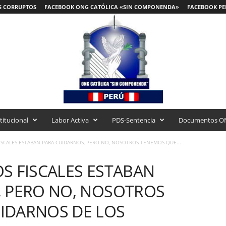
S CORRUPTOS
FACEBOOK ONG CATÓLICA «SIN COMPONENDA»
FACEBOOK PE
titucional
Labor Activa
PDS-Sentencia
Documentos O
ISCALES ESTABAN PARA CUIDARNOS, PERO NO, NOSOTROS TENEMOS QUE...
S FISCALES ESTABAN
, PERO NO, NOSOTROS
IDARNOS DE LOS