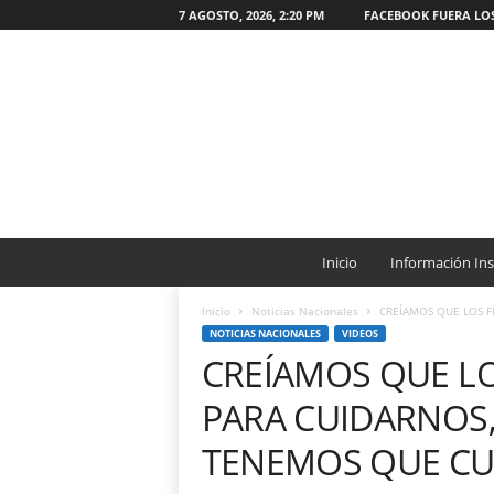
7 AGOSTO, 2026, 2:20 PM
FACEBOOK FUERA LO
W
e
Inicio
Información Ins
b
O
Inicio
Noticias Nacionales
CREÍAMOS QUE LOS F
N
NOTICIAS NACIONALES
VIDEOS
G
CREÍAMOS QUE LO
C
a
PARA CUIDARNOS
t
ó
TENEMOS QUE CU
l
i