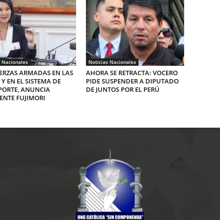
s Nacionales
Noticias Nacionales
ERZAS ARMADAS EN LAS
AHORA SE RETRACTA: VOCERO
 Y EN EL SISTEMA DE
PIDE SUSPENDER A DIPUTADO
PORTE, ANUNCIA
DE JUNTOS POR EL PERÚ
ENTE FUJIMORI