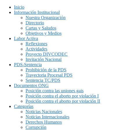
Inicio
Información Institucional
Nuestra Organización
Directorio
Cartas y Saludos
Objetivos y Medios
Labor Activa
Reflexiones
Actividades
Proyecto DIVCODEC
Invitación Nacional
PDS-Sentencia
Prohibición de la PDS
Trayectoria Procesal PDS
Sentencia TC/PDS
Documentos ONG
Posición contra las uniones gais
Posición contra el aborto por violación I
Posición contra el aborto por violación II
Categorías
Noticias Nacionales
Noticias Internacionales
Derechos Humanos
Corrupción