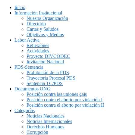
Inicio
Información Institucional
Nuestra Organización
Directorio
Cartas y Saludos
Objetivos y Medios
Labor Activa
Reflexiones
Actividades
Proyecto DIVCODEC
Invitación Nacional
PDS-Sentencia
Prohibición de la PDS
Trayectoria Procesal PDS
Sentencia TC/PDS
Documentos ONG
Posición contra las uniones gais
Posición contra el aborto por violación I
Posición contra el aborto por violación II
Categorías
Noticias Nacionales
Noticias Internacionales
Derechos Humanos
Corrupción