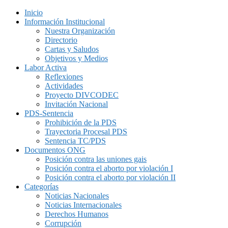
Inicio
Información Institucional
Nuestra Organización
Directorio
Cartas y Saludos
Objetivos y Medios
Labor Activa
Reflexiones
Actividades
Proyecto DIVCODEC
Invitación Nacional
PDS-Sentencia
Prohibición de la PDS
Trayectoria Procesal PDS
Sentencia TC/PDS
Documentos ONG
Posición contra las uniones gais
Posición contra el aborto por violación I
Posición contra el aborto por violación II
Categorías
Noticias Nacionales
Noticias Internacionales
Derechos Humanos
Corrupción