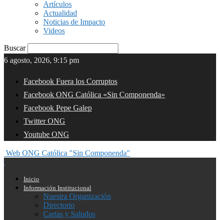
Artículos
Actualidad
Noticias de Impacto
Videos
Buscar
6 agosto, 2026, 9:15 pm
Facebook Fuera los Corruptos
Facebook ONG Católica «Sin Componenda»
Facebook Pepe Galep
Twitter ONG
Youtube ONG
Web ONG Católica "Sin Componenda"
Inicio
Información Institucional
Nuestra Organización
Directorio
Cartas y Saludos