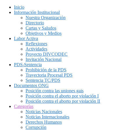
Inicio
Información Institucional
Nuestra Organización
Directorio
Cartas y Saludos
Objetivos y Medios
Labor Activa
Reflexiones
Actividades
Proyecto DIVCODEC
Invitación Nacional
PDS-Sentencia
Prohibición de la PDS
Trayectoria Procesal PDS
Sentencia TC/PDS
Documentos ONG
Posición contra las uniones gais
Posición contra el aborto por violación I
Posición contra el aborto por violación II
Categorías
Noticias Nacionales
Noticias Internacionales
Derechos Humanos
Corrupción