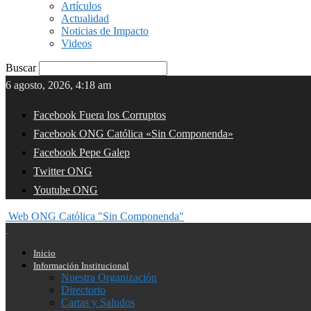
Artículos
Actualidad
Noticias de Impacto
Videos
Buscar
6 agosto, 2026, 4:18 am
Facebook Fuera los Corruptos
Facebook ONG Católica «Sin Componenda»
Facebook Pepe Galep
Twitter ONG
Youtube ONG
Web ONG Católica "Sin Componenda"
Inicio
Información Institucional
Nuestra Organización
Directorio
Cartas y Saludos