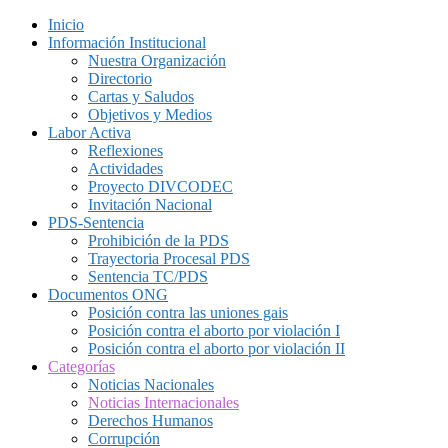
Inicio
Información Institucional
Nuestra Organización
Directorio
Cartas y Saludos
Objetivos y Medios
Labor Activa
Reflexiones
Actividades
Proyecto DIVCODEC
Invitación Nacional
PDS-Sentencia
Prohibición de la PDS
Trayectoria Procesal PDS
Sentencia TC/PDS
Documentos ONG
Posición contra las uniones gais
Posición contra el aborto por violación I
Posición contra el aborto por violación II
Categorías
Noticias Nacionales
Noticias Internacionales
Derechos Humanos
Corrupción