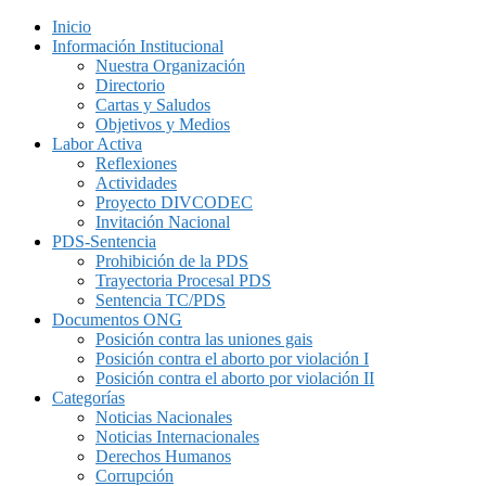
Inicio
Información Institucional
Nuestra Organización
Directorio
Cartas y Saludos
Objetivos y Medios
Labor Activa
Reflexiones
Actividades
Proyecto DIVCODEC
Invitación Nacional
PDS-Sentencia
Prohibición de la PDS
Trayectoria Procesal PDS
Sentencia TC/PDS
Documentos ONG
Posición contra las uniones gais
Posición contra el aborto por violación I
Posición contra el aborto por violación II
Categorías
Noticias Nacionales
Noticias Internacionales
Derechos Humanos
Corrupción