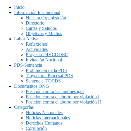
Inicio
Información Institucional
Nuestra Organización
Directorio
Cartas y Saludos
Objetivos y Medios
Labor Activa
Reflexiones
Actividades
Proyecto DIVCODEC
Invitación Nacional
PDS-Sentencia
Prohibición de la PDS
Trayectoria Procesal PDS
Sentencia TC/PDS
Documentos ONG
Posición contra las uniones gais
Posición contra el aborto por violación I
Posición contra el aborto por violación II
Categorías
Noticias Nacionales
Noticias Internacionales
Derechos Humanos
Corrupción