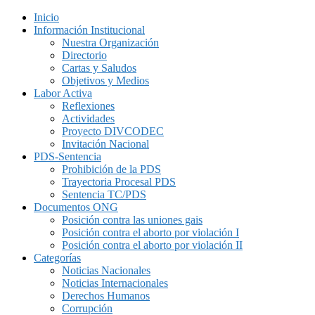
Inicio
Información Institucional
Nuestra Organización
Directorio
Cartas y Saludos
Objetivos y Medios
Labor Activa
Reflexiones
Actividades
Proyecto DIVCODEC
Invitación Nacional
PDS-Sentencia
Prohibición de la PDS
Trayectoria Procesal PDS
Sentencia TC/PDS
Documentos ONG
Posición contra las uniones gais
Posición contra el aborto por violación I
Posición contra el aborto por violación II
Categorías
Noticias Nacionales
Noticias Internacionales
Derechos Humanos
Corrupción