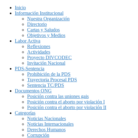
Inicio
Información Institucional
Nuestra Organización
Directorio
Cartas y Saludos
Objetivos y Medios
Labor Activa
Reflexiones
Actividades
Proyecto DIVCODEC
Invitación Nacional
PDS-Sentencia
Prohibición de la PDS
Trayectoria Procesal PDS
Sentencia TC/PDS
Documentos ONG
Posición contra las uniones gais
Posición contra el aborto por violación I
Posición contra el aborto por violación II
Categorías
Noticias Nacionales
Noticias Internacionales
Derechos Humanos
Corrupción