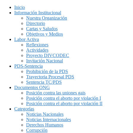
Inicio
Información Institucional
Nuestra Organización
Directorio
Cartas y Saludos
Objetivos y Medios
Labor Activa
Reflexiones
Actividades
Proyecto DIVCODEC
Invitación Nacional
PDS-Sentencia
Prohibición de la PDS
Trayectoria Procesal PDS
Sentencia TC/PDS
Documentos ONG
Posición contra las uniones gais
Posición contra el aborto por violación I
Posición contra el aborto por violación II
Categorías
Noticias Nacionales
Noticias Internacionales
Derechos Humanos
Corrupción