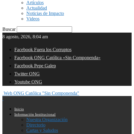
Artículos
Actualidad
Noticias de Impacto
Videos
Buscar
8 agosto, 2026, 8:04 am
Facebook Fuera los Corruptos
Facebook ONG Católica «Sin Componenda»
Facebook Pepe Galep
Twitter ONG
Youtube ONG
Web ONG Católica "Sin Componenda"
Inicio
Información Institucional
Nuestra Organización
Directorio
Cartas y Saludos