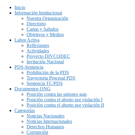
Inicio
Información Institucional
Nuestra Organización
Directorio
Cartas y Saludos
Objetivos y Medios
Labor Activa
Reflexiones
Actividades
Proyecto DIVCODEC
Invitación Nacional
PDS-Sentencia
Prohibición de la PDS
Trayectoria Procesal PDS
Sentencia TC/PDS
Documentos ONG
Posición contra las uniones gais
Posición contra el aborto por violación I
Posición contra el aborto por violación II
Categorías
Noticias Nacionales
Noticias Internacionales
Derechos Humanos
Corrupción