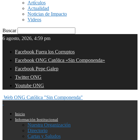
Artículos
Actualidad
Noticias de Impacto
Videos
Buscar
6 agosto, 2026, 4:59 pm
Facebook Fuera los Corruptos
Facebook ONG Católica «Sin Componenda»
Facebook Pepe Galep
Twitter ONG
Youtube ONG
Web ONG Católica "Sin Componenda"
Inicio
Información Institucional
Nuestra Organización
Directorio
Cartas y Saludos