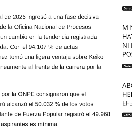
Dere
l de 2026 ingresó a una fase decisiva
MI
 de la Oficina Nacional de Procesos
HA
un cambio en la tendencia registrada
NI
ada. Con el 94.107 % de actas
POS
hez tomó una ligera ventaja sobre Keiko
eamente al frente de la carrera por la
Notic
AB
HE
s por la ONPE consignaron que el
EF
rú alcanzó el 50.032 % de los votos
ulante de Fuerza Popular registró el 49.968
Corru
 aspirantes es mínima.