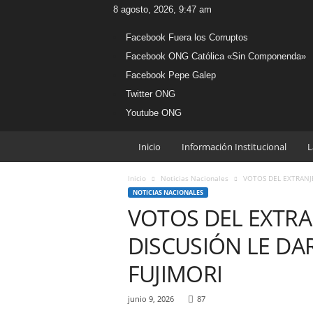
8 agosto, 2026, 9:47 am
Facebook Fuera los Corruptos
Facebook ONG Católica «Sin Componenda»
Facebook Pepe Galep
Twitter ONG
Youtube ONG
W
Inicio
Información Institucional
L
e
b
Inicio
Noticias Nacionales
VOTOS DEL EXTRANJE
O
NOTICIAS NACIONALES
N
VOTOS DEL EXTRA
G
C
DISCUSIÓN LE DAR
a
t
FUJIMORI
ó
l
junio 9, 2026
87
i