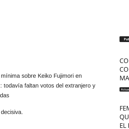
Pub
CO
CO
mínima sobre Keiko Fujimori en
MAR
todavía faltan votos del extranjero y
Actua
adas
FE
decisiva.
QU
EL 