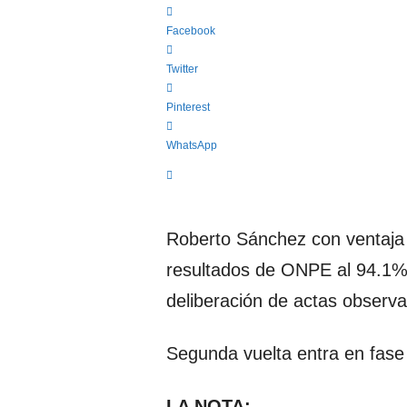
c
a
Facebook
"
S
Twitter
i
n
Pinterest
C
o
WhatsApp
m
p
o
n
e
Roberto Sánchez con ventaja 
n
resultados de ONPE al 94.1%: 
d
a
deliberación de actas observ
"
Segunda vuelta entra en fase 
LA NOTA: