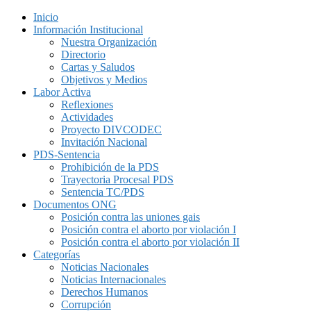
Inicio
Información Institucional
Nuestra Organización
Directorio
Cartas y Saludos
Objetivos y Medios
Labor Activa
Reflexiones
Actividades
Proyecto DIVCODEC
Invitación Nacional
PDS-Sentencia
Prohibición de la PDS
Trayectoria Procesal PDS
Sentencia TC/PDS
Documentos ONG
Posición contra las uniones gais
Posición contra el aborto por violación I
Posición contra el aborto por violación II
Categorías
Noticias Nacionales
Noticias Internacionales
Derechos Humanos
Corrupción