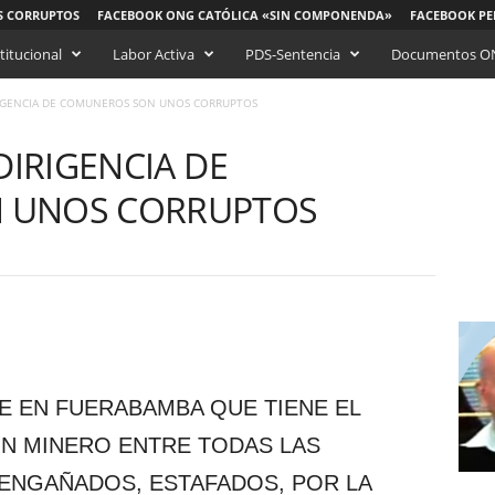
S CORRUPTOS
FACEBOOK ONG CATÓLICA «SIN COMPONENDA»
FACEBOOK PE
titucional
Labor Activa
PDS-Sentencia
Documentos O
IRIGENCIA DE COMUNEROS SON UNOS CORRUPTOS
DIRIGENCIA DE
 UNOS CORRUPTOS
 EN FUERABAMBA QUE TIENE EL
N MINERO ENTRE TODAS LAS
ENGAÑADOS, ESTAFADOS, POR LA