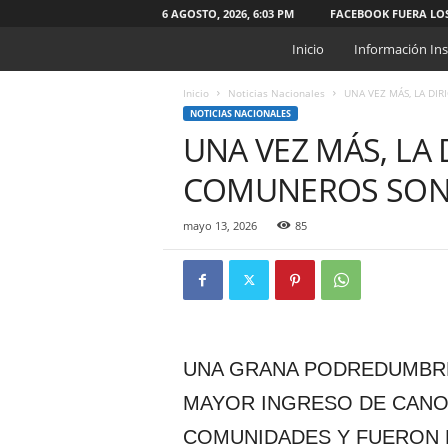
6 AGOSTO, 2026, 6:03 PM
FACEBOOK FUERA LO
W
Inicio
Información Ins
e
b
Inicio
Noticias Nacionales
UNA VEZ MÁS, LA D
O
NOTICIAS NACIONALES
N
UNA VEZ MÁS, LA 
G
C
COMUNEROS SON
a
t
ó
mayo 13, 2026
85
l
i
c
a
"
S
UNA GRANA PODREDUMBRE
i
n
MAYOR INGRESO DE CANO
C
COMUNIDADES Y FUERON 
o