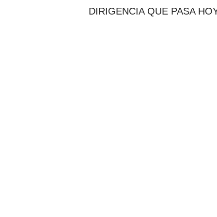
m
DIRIGENCIA QUE PASA HOY
p
o
n
e
n
d
a
"