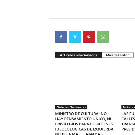
Artículos relacionados
Más del autor
Noticias Nacionales
Noticia
MINISTRO DE CULTURA: NO
LAS FU
HAY PENSAMIENTO ÚNICO, NI
CALLES
PRIVILEGIOS PARA POSICIONES
TRANS
IDEOLÓLOGICAS DE IZQUIERDA
PRESID
NI DE LA MAL LLAMADA »